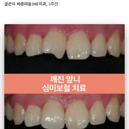
글쓴이
바른마음365치과
,
3주
전