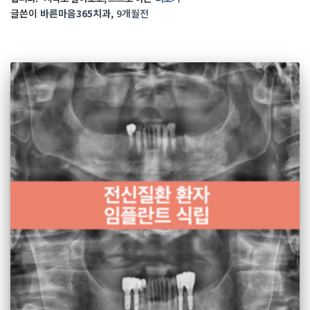
글쓴이
바른마음365치과
,
9개월
전