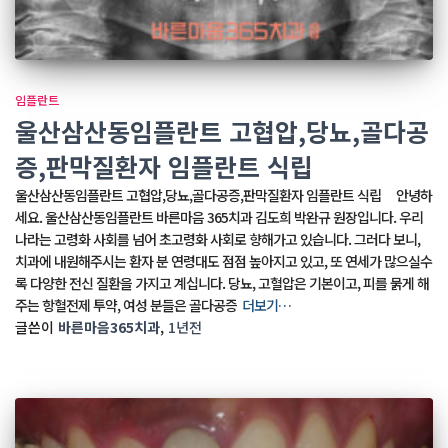
임플란트
울산삼산동임플란트 고협압,당뇨,골다공
증,판막질환자 임플란트 식립
울산삼산동임플란트 고협압,당뇨,골다공증,판막질환자 임플란트 식립 안녕하
세요. 울산삼산동임플란트 바른마음 365치과 김도희 박완규 원장입니다. 우리
나라는 고령화 사회를 넘어 초고령화 사회로 향해가고 있습니다. 그러다 보니,
치과에 내원해주시는 환자 분 연령대도 점점 높아지고 있고, 또 연세가 많으실수
록 다양한 전신 질환을 가지고 계십니다. 당뇨, 고혈압은 기본이고, 피를 묽게 해
주는 항혈전제 투약, 여성 분들은 골다공증
더보기…
글쓴이
바른마음365치과
,
1년
전