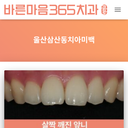
내
비
게
울산삼산동치아미백
이
션
토
글