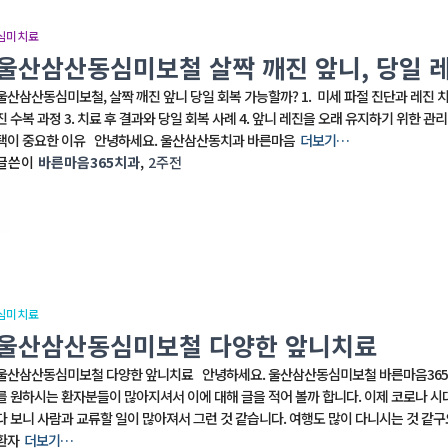
심미치료
울산삼산동심미보철 살짝 깨진 앞니, 당일 
울산삼산동심미보철, 살짝 깨진 앞니 당일 회복 가능할까? 1. 미세 파절 진단과 레진 치
진 수복 과정 3. 치료 후 결과와 당일 회복 사례 4. 앞니 레진을 오래 유지하기 위한 관리
택이 중요한 이유 안녕하세요. 울산삼산동치과 바른마음
더보기…
글쓴이
바른마음365치과
,
2주
전
심미치료
울산삼산동심미보철 다양한 앞니치료
울산삼산동심미보철 다양한 앞니치료 안녕하세요. 울산삼산동심미보철 바른마음365치
를 원하시는 환자분들이 많아지셔서 이에 대해 글을 적어 볼까 합니다. 이제 코로나 시
다 보니 사람과 교류할 일이 많아져서 그런 것 같습니다. 여행도 많이 다니시는 것 같
환자
더보기…