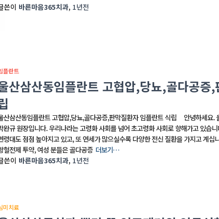
글쓴이
바른마음365치과
,
1년
전
임플란트
울산삼산동임플란트 고협압,당뇨,골다공증,
립
울산삼산동임플란트 고협압,당뇨,골다공증,판막질환자 임플란트 식립 안녕하세요. 
박완규 원장입니다. 우리나라는 고령화 사회를 넘어 초고령화 사회로 향해가고 있습니다
연령대도 점점 높아지고 있고, 또 연세가 많으실수록 다양한 전신 질환을 가지고 계십니
항혈전제 투약, 여성 분들은 골다공증
더보기…
글쓴이
바른마음365치과
,
1년
전
심미치료