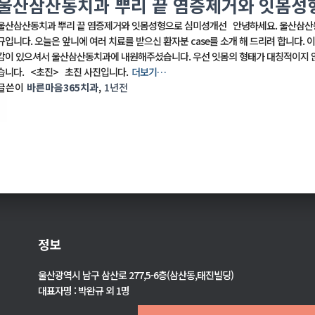
울산삼산동치과 뿌리 끝 염증제거와 잇몸성
울산삼산동치과 뿌리 끝 염증제거와 잇몸성형으로 심미성개선 안녕하세요. 울산삼산동
규입니다. 오늘은 앞니에 여러 치료를 받으신 환자분 case를 소개 해 드리려 합니다. 
감이 있으셔서 울산삼산동치과에 내원해주셨습니다. 우선 잇몸의 형태가 대칭적이지 않
습니다. <초진> 초진 사진입니다.
더보기…
글쓴이
바른마음365치과
,
1년
전
정보
울산광역시 남구 삼산로 277,5-6층(삼산동,태진빌딩)
대표자명 : 박완규 외 1명