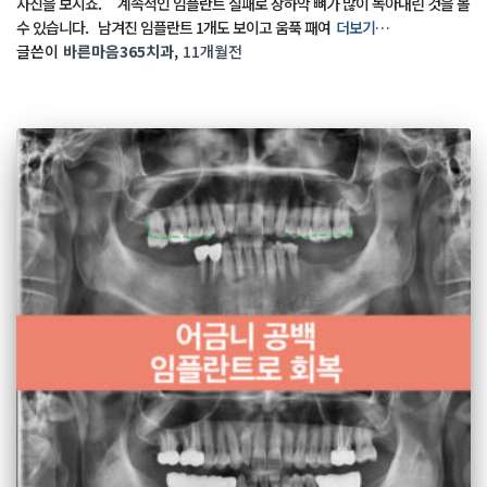
사진을 보시죠. 계속적인 임플란트 실패로 상하악 뼈가 많이 녹아내린 것을 볼
수 있습니다. 남겨진 임플란트 1개도 보이고 움푹 패여
더보기…
글쓴이
바른마음365치과
,
11개월
전