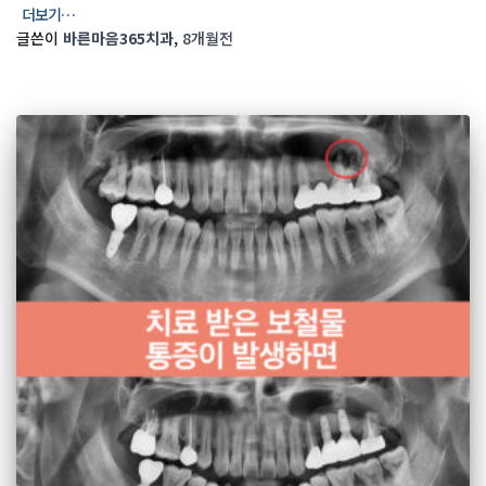
더보기…
글쓴이
바른마음365치과
,
8개월
전