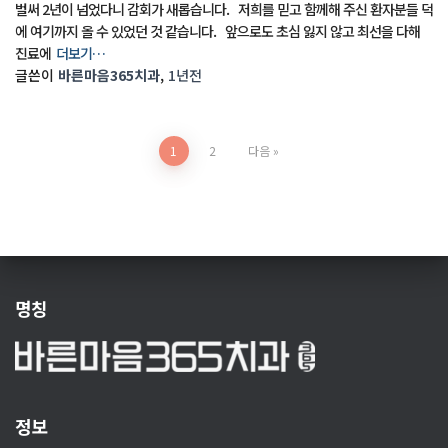
벌써 2년이 넘었다니 감회가 새롭습니다. 저희를 믿고 함께해 주신 환자분들 덕
에 여기까지 올 수 있었던 것 같습니다. 앞으로도 초심 잃지 않고 최선을 다해
진료에
더보기…
글쓴이
바른마음365치과
,
1년
전
글
1
2
다음
페
이
지
명칭
매
김
정보