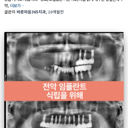
약,
더보기…
글쓴이
바른마음365치과
,
10개월
전