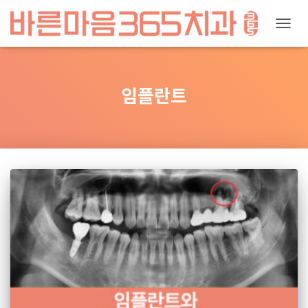
내
비
게
임플란트
이
션
토
글