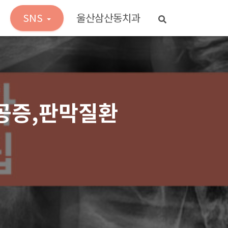
SNS
울산삼산동치과
공증,판막질환