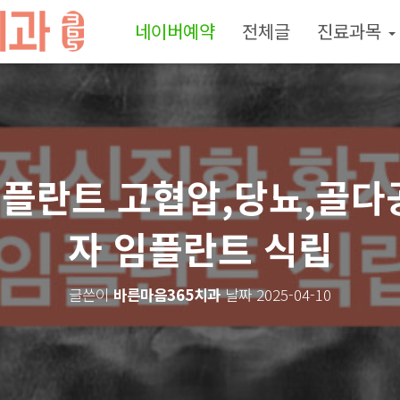
네이버예약
전체글
진료과목
플란트 고협압,당뇨,골다
자 임플란트 식립
글쓴이
바른마음365치과
날짜
2025-04-10