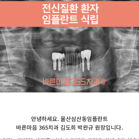
안녕하세요. 울산삼산동임플란트
바른마음 365치과 김도희 박완규 원장입니다.