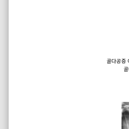
골다공증 
골